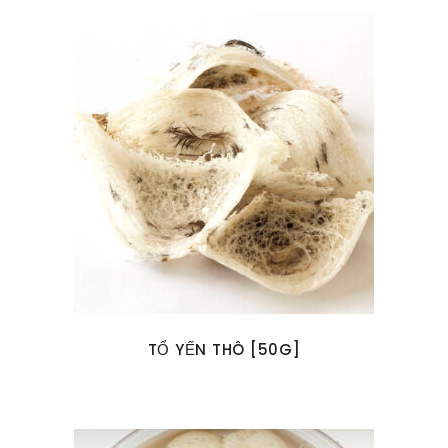
TỔ YẾN THÔ [50G]